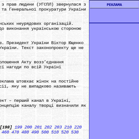
 з прав людини (УГСПЛ) звернулася з
РЕКЛАМА
 та Генеральної прокуратури України
нських неурядових організацій.
до виконання українською стороною
ю. Президент України Віктор Ющенко
України. Текст законопроекту ще не
олошення Акту возз’єднання
єї нагоди по всій Україні
еклама штовхає жінок на постійне
сії, яку не випадково називають
ект – перший канал в Україні,
онцепцію каналу творці визначили як
[198]
199
200
201
202
203
210
220
460
470
480
490
500
510
520
530