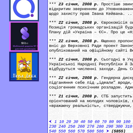
***
23 січня, 2008 р.
Простіше звин
відкритим зверненням до Уповноважен
щодо захисту прав Івана Кейвана. ..
***
22 січня, 2008 р.
Єврокомісія о
Позиція громадських організацій буд
Плану дій «Україна – ЄС». Про це «Н
***
22 січня, 2008 р.
Ющенко пропон
вніс до Верховної Ради проект Закон
опублікований на офіційному сайті В
***
22 січня, 2008 р.
Сьогодні в Ук
Української Народної Республіки й З
відбудуться численні заходи. День С
***
22 січня, 2008 р.
Гендерна диск
підганяння себе під „ідеали” вроди,
соціогенним психічним розладом. Адж
***
21 січня, 2008 р.
СТБ запустить
орієнтований на молодих чоловіків, 
«вражаючу реальність», стверджуючи,
1
10
20
30
40
50
60
70
80
90
100
230
240
250
260
270
280
290
300
310
540
550
560
570
580
586
(5855)