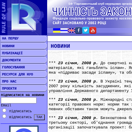
НА ПЕРШУ
НОВИНИ
НОВИНИ
ПУБЛІКАЦІЇ
ДОКУМЕНТИ
***
23 січня, 2008 р.
До смертної к
ГОЛОСУВАННЯ
матеріалів, які ганьблять іслам». Я
яка «підриває засади ісламу», та об
РЕСУРСИ ДЛЯ НУО
***
23 січня, 2008 р.
В Україні тен
ПРО НАС
2007 року кількість засуджених, які
ПРОЕКТИ
управління Державного департаменту 
підписатися на новини
***
23 січня, 2008 р.
Міжнародні ст
категорії правових норм: норми так 
Email
певних обставин також можуть джерел
підписатись
відписатись
***
23 січня, 2008 р.
Безкоштовна б
третьому секторі, об'єднання громад
організації започаткувала проект: б