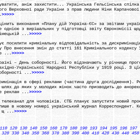
уватити, аніж захистити... Українська Гельсінська спілка
ого Верховної ради України з прав людини Ніни Карпачової
.
>>>>>
цінить виконання «Плану дій Україна-ЄС» за звітами украї
е однією з вирішальних у підготовці звіту Єврокомісії що
імецькій ...
>>>>>
ує посилити кримінальну відповідальність за дискримінаці
у Про внесення змін до статті 161 Кримінального кодексу 
е ...
>>>>>
раїні – День соборності. Його відзначають у річницю прог
ахідно-Української Народної Республіки у 1919 році. З ці
оборності ...
>>>>>
римінація в сфері реклами (частина друга дослідження). Р
 шлях до яких у молодих жінок часто призводить до анорек
е реклам ...
>>>>>
 телеканал для чоловіків. СТБ планує запустити новий про
пише в новому номері український журнал Корреспондент. К
 щ ...
>>>>>
110
120
130
140
150
160
170
180
190
193
194
195
196
197
320
330
340
350
360
370
380
390
400
410
420
430
440
450