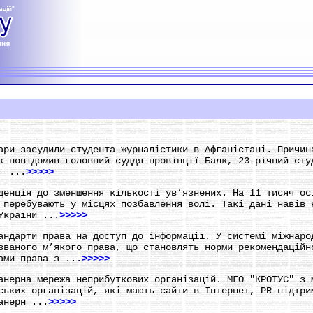
ари засудили студента журналістики в Афганістані. Причин
к повідомив головний суддя провінції Балк, 23-річний сту
г ...
>>>>>
денція до зменшення кількості ув’язнених. На 11 тисяч ос
 перебувають у місцях позбавлення волі. Такі дані навів 
України ...
>>>>>
андарти права на доступ до інформації. У системі міжнаро
званого м’якого права, що становлять норми рекомендаційн
ами права з ...
>>>>>
анерна мережа неприбуткових організацій. МГО "КРОТУС" з 
ських організацій, які мають сайти в Інтернет, PR-підтри
анерн ...
>>>>>