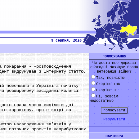
9 серпня, 2026
ГОЛОСУВАННЯ
Чи достатньо держава
а покарання - «розповсюдження
сьогодні захищає права
дент видрукував з Інтернету статтю,
ветеранів війни?
Так, повністю
Скоріше так
іб поменшала в Україні з початку
на розширеному засіданні колегії
Скоріше ні
Ні, зовсім
недостатньо
дного права можна виділити дві
ого характеру, проте котрі за
Результати
метою налагодження зв'язків у
мки поточних проектів неприбуткових
ПАРТНЕРИ