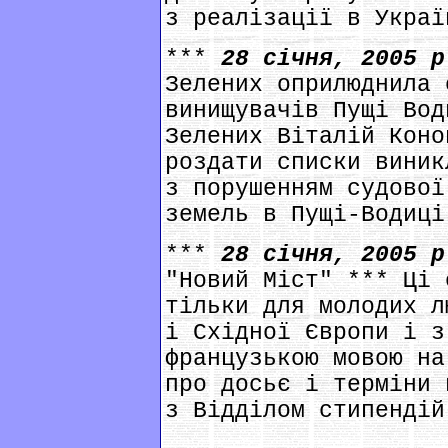
з реалізації в Украї
***
28 січня, 2005 
Зелених оприлюднила 
винищувачів Пущі Вод
Зелених Віталій Коно
роздати списки виник
з порушенням судової
земель в Пущі-Водиці
***
28 січня, 2005 
"Новий Міст" *** Ці 
тільки для молодих л
і Східної Європи і з
французькою мовою на
про досьє і терміни 
з Відділом стипендій