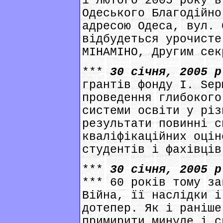
1 лютого 2005 року в
Одеського Благодійно
адресою Одеса, вул. 
відбудеться урочисте
МІНАМІНО, Другим сек
***
30 січня, 2005 
грантів фонду І. Sep
проведення глибокого
системи освіти у різ
результати повинні с
кваліфікаційних оцін
студентів і фахівців
***
30 січня, 2005 
*** 60 років тому за
Війна, її наслідки і
дотепер. Як і раніше
примирити минуле і с