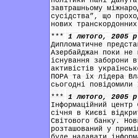
політики пані Данута
завтрашньому міжнаро
сусідства”, що прохо
нових транскордонних
***
1 лютого, 2005 
Дипломатичне предста
Азербайджан поки не 
існування заборони в
активістів українськ
ПОРА та їх лідера Вл
сьогодні повідомили 
***
1 лютого, 2005 
Інформаційний центр 
січня в Києві відкри
Світового банку. Нов
розташований у примі
буде надавати інформ