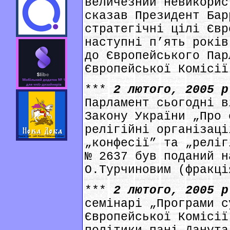
величезний невикорис
сказав Президент Бар
стратегічні цілі Євр
наступні п’ять років
до Європейського Пар
Європейської Комісії
***
2 лютого, 2005 
Парламент сьогодні в
Закону України „Про 
релігійні організаці
„конфесії” та „реліг
№ 2637 був поданий н
О.Турчиновим (фракці
***
2 лютого, 2005 
семінарі „Програми с
Європейської Комісії