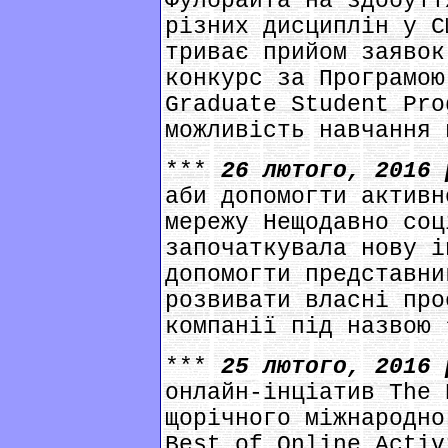
Фулбрайта на здобутт
різних дисциплін у С
триває прийом заявок
конкурс за Програмою
Graduate Student Pro
можливість навчання 
***
26 лютого, 2016
аби допомогти активн
мережу Нещодавно соц
започаткувала нову і
допомогти представни
розвивати власні про
компанії під назвою 
***
25 лютого, 2016
онлайн-інціатив The 
щорічного міжнародно
Best of Online Activ