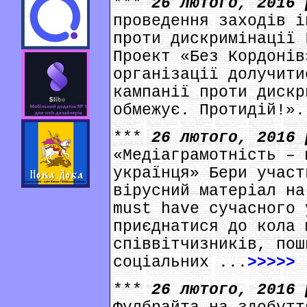
***
26 лютого, 2016
проведення заходів і
проти дискримінації 
Проект «Без Кордонів
організації долучити
кампанії проти дискр
обмежує. Протидій!».
***
26 лютого, 2016
«Медіаграмотність – 
українця» Бери участ
вірусний матеріал на
must have сучасного 
приєднатися до кола 
співвітчизників, пош
соціальних ...
>>>>>
***
26 лютого, 2016