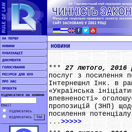
НА ПЕРШУ
НОВИНИ
НОВИНИ
ПУБЛІКАЦІЇ
ДОКУМЕНТИ
***
27 лютого, 2016
ГОЛОСУВАННЯ
послуг з посилення п
РЕСУРСИ ДЛЯ НУО
ПРО НАС
Інтернешнл Інк. в ра
ПРОЕКТИ
«Українська ініціати
підписатися на новини
впевненості» оголошу
пропозицій (ЗНП) щод
Email
підписатись
посилення потенціалу
відписатись
...
>>>>>