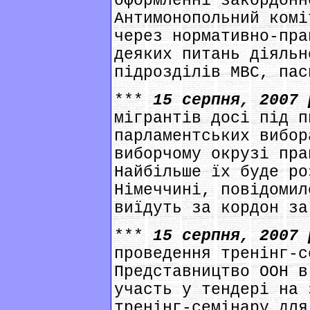
оформленні закордонн
Антимонопольний комі
через нормативно-пра
деяких питань діяльн
підрозділів МВС, пас
***
15 серпня, 2007
мігрантів досі під п
парламентських вибор
виборчому окрузі пра
Найбільше їх буде ро
Німеччині, повідомил
виїдуть за кордон за
***
15 серпня, 2007
проведення тренінг-с
Представництво ООН в
участь у тендері на 
тренінг-семінару для