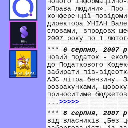
нового інформаційно-
«Права людини». Про 
конференції повідоми
директора УНІАН Вале
словами, впродовж ше
2007 року по 1 лютог
***
6 серпня, 2007 
новий податок - екол
до Податкового Кодек
забирати пів-відсотк
АЗС літра бензину. З
розрахунками, щороку
приноситиме бюджетов
...
>>>>>
***
6 серпня, 2007 
від власників „Без ц