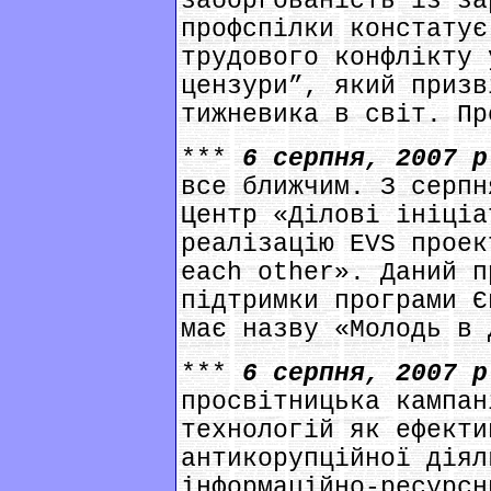
заборгованість із за
профспілки констатує
трудового конфлікту 
цензури”, який призв
тижневика в світ. Пр
***
6 серпня, 2007 
все ближчим. З серпн
Центр «Ділові ініціа
реалізацію EVS проек
each other». Даний п
підтримки програми Є
має назву «Молодь в 
***
6 серпня, 2007 
просвітницька кампан
технологій як ефекти
антикорупційної діял
інформаційно-ресурсн