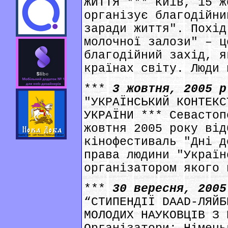
ЖИТТЯ *** Київ, 15 ж
організує благодійни
заради життя". Похід
молочної залози" – ц
благодійний захід, я
країнах світу. Люди 
***
3 жовтня, 2005 
"УКРАЇНСЬКИЙ КОНТЕКС
УКРАЇНИ *** Севастоп
жовтня 2005 року від
кінофестиваль "Дні д
права людини "Україн
організатором якого 
***
30 вересня, 200
“СТИПЕНДІЇ DAAD-ЛЯЙБ
МОЛОДИХ НАУКОВЦІВ З 