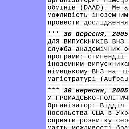
Організатори: Німець
обмінів (DAAD). Мета
можливість іноземним
провести дослідження
***
30 вересня, 200
ДЛЯ ВИПУСКНИКІВ ВНЗ 
служба академічних о
програми: стипендії 
іноземним випускника
німецькому ВНЗ на пі
магістратурі (Aufbau
***
30 вересня, 200
У ГРОМАДСЬКО-ПОЛІТИЧ
Організатор: Відділ 
Посольства США в Укр
сприяти розвитку сер
мають можливості бра