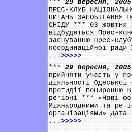
***
29 вересня, 200
ПРЕС-КЛУБ НАЦІОНАЛЬН
ПИТАНЬ ЗАПОБІГАННЯ П
СНІДУ *** 03 жовтня 
відбудеться Прес-кон
заснуванню Прес-клуб
координаційної ради 
...
>>>>>
***
29 вересня, 200
прийняти участь у пр
діяльності Одеської 
протидії поширенню В
регіоні *** «Нові фо
Міжнародними та регі
організаціями» Дата 
...
>>>>>