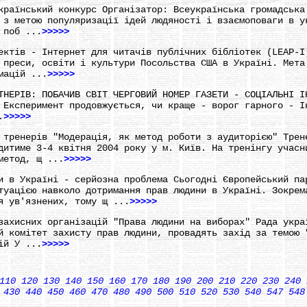
країнський конкурс Організатор: Всеукраїнська громадська
 з метою популяризації ідей людяності і взаємоповаги в у
 поб ...
>>>>>
ектів - Інтернет для читачів публічних бібліотек (LEAP-І
 преси, освіти і культури Посольства США в Україні. Мета
мацій ...
>>>>>
ТНЕРІВ: ПОБАЧИВ СВІТ ЧЕРГОВИЙ НОМЕР ГАЗЕТИ - СОЦІАЛЬНІ І
 Експеримент продовжується, чи краще - ворог гарного - І
.
>>>>>
 тренерів "Модерація, як метод роботи з аудиторією" Трен
дитиме 3-4 квітня 2004 року у м. Київ. На тренінгу учасн
метод, щ ...
>>>>>
и в Україні - серйозна проблема Сьогодні Європейський па
туацією навколо дотримання прав людини в Україні. Зокрем
я ув'язнених, тому щ ...
>>>>>
захисних організацій "Права людини на виборах" Рада укра
й комітет захисту прав людини, провадять захід за темою 
ій У ...
>>>>>
110
120
130
140
150
160
170
180
190
200
210
220
230
240
430
440
450
460
470
480
490
500
510
520
530
540
547
548