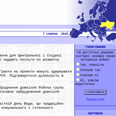
7 серпня, 2026
ГОЛОСУВАННЯ
Чи достатньо держава
ання для Центральної і Східної
сьогодні захищає права
о надають послуги по розвитку
ветеранів війни?
Так, повністю
Скоріше так
Гранти на проекти можуть одержувати
РСР. Підтримується діяльність в
Скоріше ні
Ні, зовсім
недостатньо
бруднення довкілля Робоча група
тосовно забрудненння довкілля
Результати
вітній День Води, що традиційно
 комунального і готельного
ПАРТНЕРИ