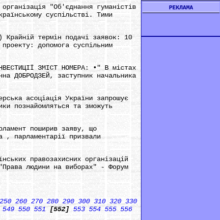
 організація "Об'єднання гуманістів
РЕКЛАМА
країнському суспільстві. Тими
) Крайній термін подачі заявок: 10
 проекту: допомога суспільним
НВЕСТИЦІЇ ЗМІСТ НОМЕРА: •" В містах
нна ДОБРОДЗЕЙ, заступник начальника
ерська асоціація України запрошує
ики познайомляться та зможуть
рламент поширив заяву, що
а , парламентарії призвали
їнських правозахисних організацій
"Права людини на виборах" - Форум
250
260
270
280
290
300
310
320
330
549
550
551
[552]
553
554
555
556